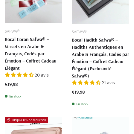
SAFWA®
SAFWA®
Bocal Coran Safwa® –
Bocal Hadith Safwa® –
Versets en Arabe &
Hadiths Authentiques en
Français, Codés par
Arabe & Français, Codés par
Émotion – Coffret Cadeau
Émotion – Coffret Cadeau
Élégant
Élégant (Exclusivité
20 avis
Safwa®)
21 avis
Prix habituel
€19,98
Prix habituel
€19,98
En stock
En stock
Jusqu’à 11% de réduction