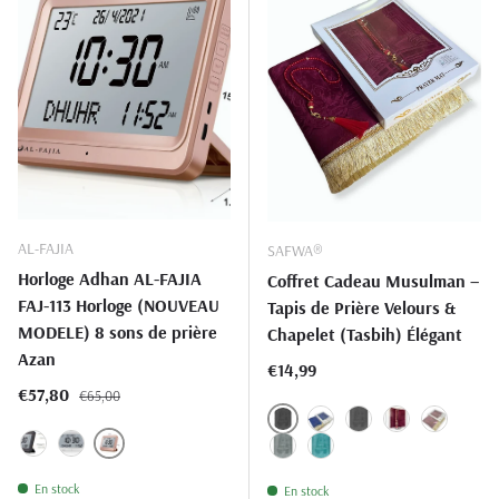
AL-FAJIA
SAFWA®
Horloge Adhan AL-FAJIA
Coffret Cadeau Musulman –
FAJ-113 Horloge (NOUVEAU
Tapis de Prière Velours &
MODELE) 8 sons de prière
Chapelet (Tasbih) Élégant
Azan
Prix habituel
€14,99
Prix habituel
Prix soldé
€57,80
€65,00
NOIR.01
BLEU.02
GRIS.04
BORDEAUX.08
ROSE.36
GOLD.77
NOIR.01
BLANC.25
GRIS CLAIR.49
BLEU TURQUOISE.63
En stock
En stock