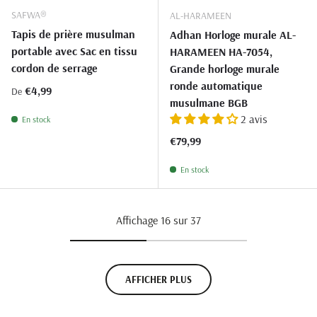
SAFWA®
AL-HARAMEEN
Tapis de prière musulman
Adhan Horloge murale AL-
portable avec Sac en tissu
HARAMEEN HA-7054,
cordon de serrage
Grande horloge murale
ronde automatique
Prix habituel
€4,99
De
musulmane BGB
2 avis
En stock
Prix habituel
€79,99
En stock
Affichage 16 sur 37
AFFICHER PLUS