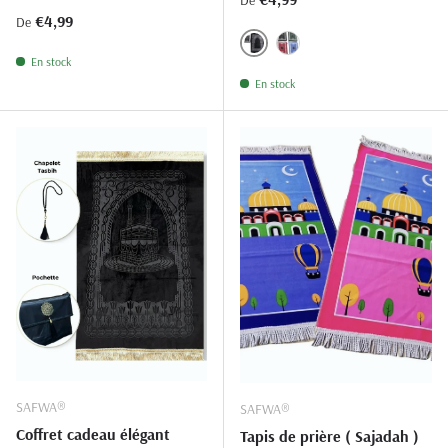
Prix habituel
€4,99
De
NOIR.01
VERT.39
En stock
En stock
SAFWA®
SAFWA®
Coffret cadeau élégant
Tapis de prière ( Sajadah )