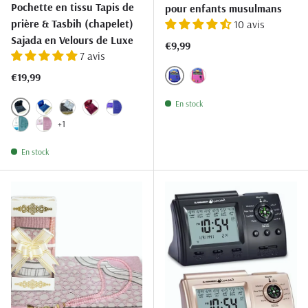
Pochette en tissu Tapis de
pour enfants musulmans
prière & Tasbih (chapelet)
10 avis
Sajada en Velours de Luxe
Prix habituel
€9,99
7 avis
Prix habituel
€19,99
BLEU.02
ROSE.36
En stock
NOIR.01
BLEU.02
GRIS.04
ROUGE.23
VIOLET.28
+1
BLEU CIEL.35
ROSE.36
En stock