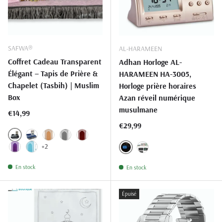
SAFWA®
AL-HARAMEEN
Coffret Cadeau Transparent
Adhan Horloge AL-
Élégant – Tapis de Prière &
HARAMEEN HA-3005,
Chapelet (Tasbih) | Muslim
Horloge prière horaires
Box
Azan réveil numérique
musulmane
Prix habituel
€14,99
Prix habituel
€29,99
NOIR.01
BLEU.02
MARRON.03
GRIS.04
BORDEAUX.08
+2
VIOLET.28
BLEU CIEL.35
NOIR.01
GOLD.77
En stock
En stock
Épuisé