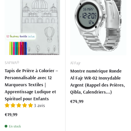
SAFWA®
Al Fajr
Tapis de Prière à Colorier –
Montre numérique Ronde
Personnalisable avec 12
Al Fajr WR-02 Inoxydable
Marqueurs Textiles |
Argent (Rappel des Prières,
Apprentissage Ludique et
Qibla, Calendriers...)
Spirituel pour Enfants
Prix habituel
€74,99
3 avis
Prix habituel
€19,99
En stock