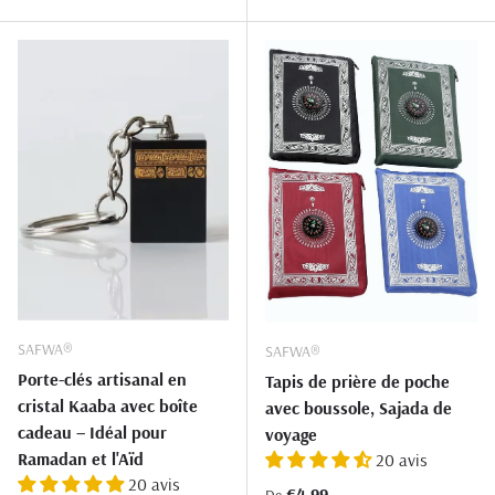
SAFWA®
SAFWA®
Porte-clés artisanal en
Tapis de prière de poche
cristal Kaaba avec boîte
avec boussole, Sajada de
cadeau – Idéal pour
voyage
Ramadan et l'Aïd
20 avis
20 avis
Prix habituel
€4,99
De