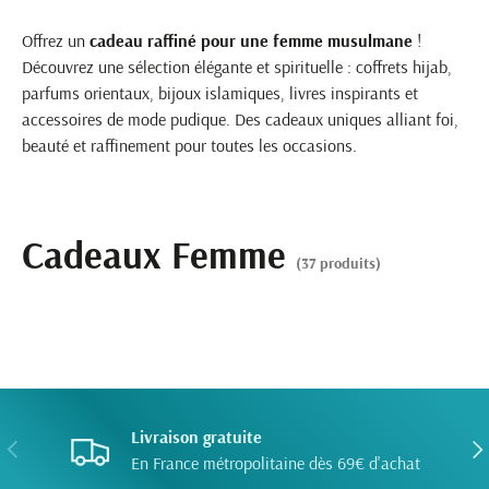
Offrez un
cadeau raffiné pour une femme musulmane
!
Découvrez une sélection élégante et spirituelle : coffrets hijab,
parfums orientaux, bijoux islamiques, livres inspirants et
accessoires de mode pudique. Des cadeaux uniques alliant foi,
beauté et raffinement pour toutes les occasions.
Cadeaux Femme
(37 produits)
Livraison gratuite
PRÉCÉDENT
SUI
En France métropolitaine dès 69€ d'achat