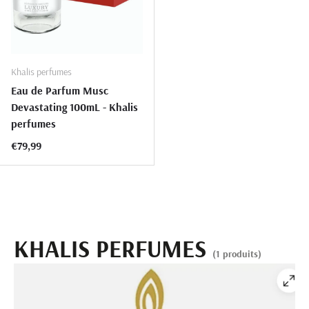
Khalis perfumes
Eau de Parfum Musc
Devastating 100mL - Khalis
perfumes
Prix habituel
€79,99
KHALIS PERFUMES
(1 produits)