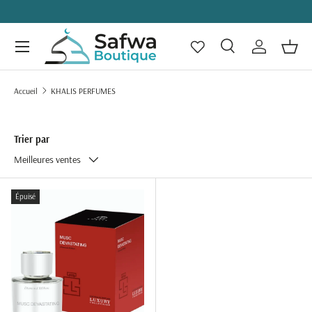
ALLER AU CONTENU
Menu
Recherche
Se connecte
Panie
Recherche
Rechercher
Accueil
KHALIS PERFUMES
Trier par
Meilleures ventes
Épuisé