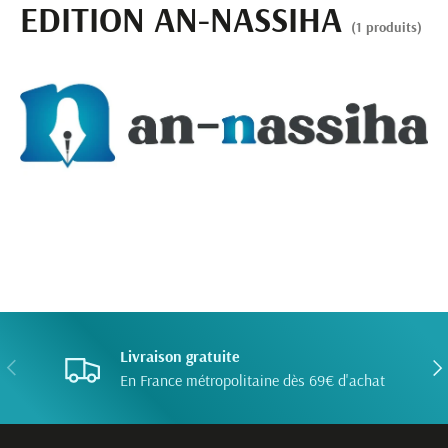
EDITION AN-NASSIHA
(1 produits)
Livraison gratuite
PRÉCÉDENT
SUI
En France métropolitaine dès 69€ d'achat