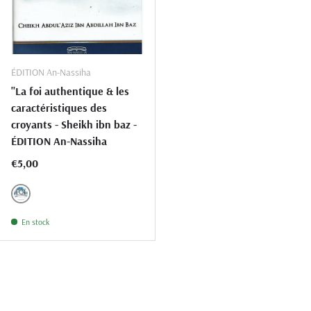
ÉDITION An-Nassiha
"La foi authentique & les
caractéristiques des
croyants - Sheikh ibn baz -
ÉDITION An-Nassiha
Prix habituel
€5,00
BLEU CIEL.35
En stock