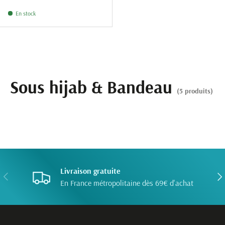
NOIR.01
BLANC.25
BEIGE.43
En stock
Sous hijab & Bandeau
(5 produits)
Livraison gratuite
PRÉCÉDENT
SUI
En France métropolitaine dès 69€ d'achat