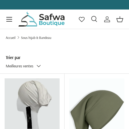
ALLER AU CONTENU
Menu
Recherche
Se connecte
Panie
Recherche
Rechercher
Accueil
Sous hijab & Bandeau
Trier par
Meilleures ventes