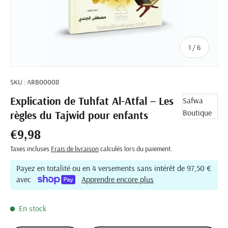
de
1
/
6
SKU :
ARB00008
Explication de Tuhfat Al-Atfal – Les
Safwa
Boutique
règles du Tajwid pour enfants
Prix habituel
€9,98
Taxes incluses
Frais de livraison
calculés lors du paiement.
Payez en totalité ou en 4 versements sans intérêt de 97,50 €
avec
Apprendre encore plus
En stock