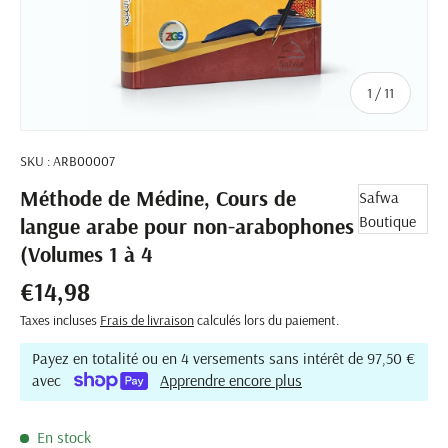
de
1
/
11
SKU :
ARB00007
Méthode de Médine, Cours de
Safwa
Boutique
langue arabe pour non-arabophones
(Volumes 1 à 4
Prix habituel
€14,98
Taxes incluses
Frais de livraison
calculés lors du paiement.
Payez en totalité ou en 4 versements sans intérêt de 97,50 €
avec
Apprendre encore plus
En stock