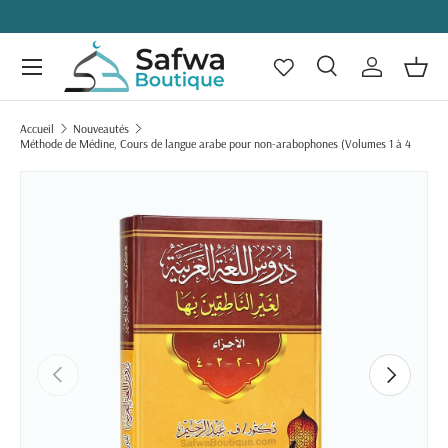
Remise en main propre gratuite à Marseille
ALLER AU CONTENU
Menu
Recherche
Se connecte
Panie
Recherche
Rechercher
Accueil
Nouveautés
Méthode de Médine, Cours de langue arabe pour non-arabophones (Volumes 1 à 4
PASSER AUX INFORMATIONS PRODUITS
PRÉCÉDENT
SUIVANT